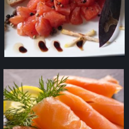
Cub’Apéro de saumon fumé BIO élaboré aux 3
baies bio