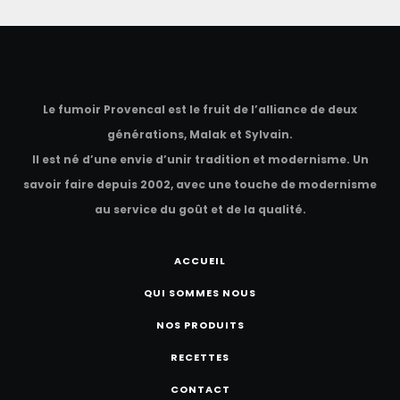
Carpaccio de Saumon fumé BIO élaboré aux 3
baies bio
Le fumoir Provencal est le fruit de l’alliance de deux
générations, Malak et Sylvain.
Il est né d’une envie d’unir tradition et modernisme. Un
savoir faire depuis 2002, avec une touche de modernisme
au service du goût et de la qualité.
ACCUEIL
QUI SOMMES NOUS
NOS PRODUITS
RECETTES
CONTACT