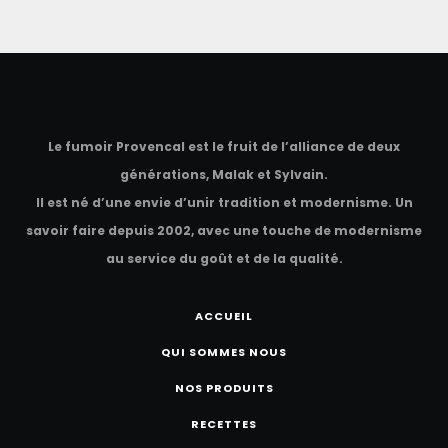
Pavé de saumon cru biologique élaboré à l’aneth bio
(dit gravlax)
Le fumoir Provencal est le fruit de l’alliance de deux
générations, Malak et Sylvain.
Il est né d’une envie d’unir tradition et modernisme. Un
savoir faire depuis 2002, avec une touche de modernisme
au service du goût et de la qualité.
ACCUEIL
QUI SOMMES NOUS
NOS PRODUITS
RECETTES